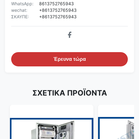
WhatsApp:
8613752765943
wechat:
+8613752765943
ΣΚΑΥΠΕ:
+8613752765943
Έρευνα τώρα
ΣΧΕΤΙΚΑ ΠΡΟΪΟΝΤΑ