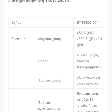
Σύστημα διορθωτή 18KW 48VDC
Σχήμα
ΕΤ48300-004
482.6 ((W)
Σύστημα
Μέγεθος (mm)
x350.6 ((D) x5U
((H)
≤ 50kg (χωρίς
Βάρος
ενότητα
ευθυγραμμιστή)
Εξαναγκαστική
Τρόπος ψύξης
ψύξη με αέρα
Εγκατάσταση
σε ράφι 19
Τρόπος
ιντσών ή στο
εγκατάστασης
εσωτερικό του