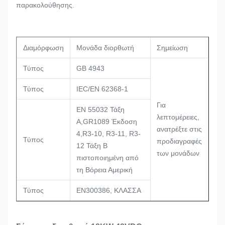
παρακολούθησης.
Διαμόρφωση
Μονάδα διορθωτή
Σημείωση
Τύπος
GB 4943
Τύπος
IEC/EN 62368-1
Για
EN 55032 Τάξη
λεπτομέρειες,
Α,GR1089 Έκδοση
ανατρέξτε στις
4,R3-10, R3-11, R3-
Τύπος
προδιαγραφές
12 Τάξη Β
των μονάδων
πιστοποιημένη από
τη Βόρεια Αμερική
Τύπος
EN300386, ΚΛΑΣΣΑ