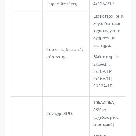
Πυροσβεστήρες
4x125A/1P
Ειδικότερα, οι εν
λόγω διατάξεις
ισχύουν για τα
οχήματα με
κινητήρα.
Συσκευές διακοπής
φόρτωσης
Βλέπε σημεία
2x6A/1P,
3x10A/1P,
2x16A/1P,
3X32A/1P.
10kA/20kA,
8/20μs
Συνεχής SPD
(σχεδιασμένα
εσωτερικά)