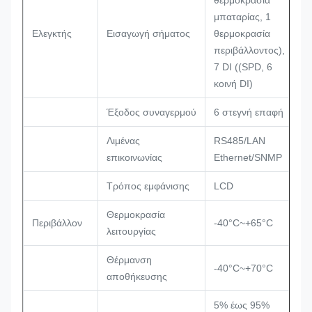
θερμοκρασία
μπαταρίας, 1
Ελεγκτής
Εισαγωγή σήματος
θερμοκρασία
περιβάλλοντος),
7 DI ((SPD, 6
κοινή DI)
Έξοδος συναγερμού
6 στεγνή επαφή
Λιμένας
RS485/LAN
επικοινωνίας
Ethernet/SNMP
Τρόπος εμφάνισης
LCD
Θερμοκρασία
Περιβάλλον
-40°C~+65°C
λειτουργίας
Θέρμανση
-40°C~+70°C
αποθήκευσης
5% έως 95%