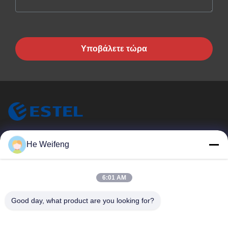
Υποβάλετε τώρα
ESTEL (GUANGDONG) TECHNOLOGY CO., LTD.
He Weifeng
Η ESTEL ((GUANGDONG) TECHNOLOGY CO., LTD.
Γρήγοροι Σύνδεσμοι
6:01 AM
Σπίτι
Νέο
Good day, what product are you looking for?
Προϊόντα
Βίντεο
Σχετικά Με Εμάς
Επισκεψή Εργοστασίου