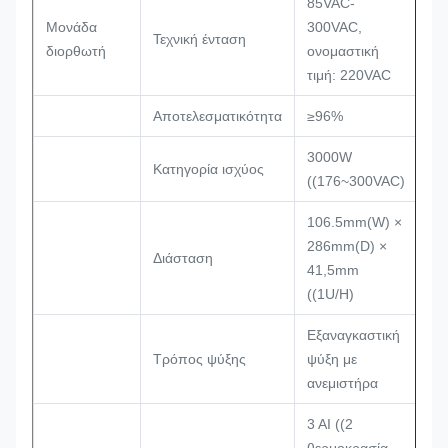
85VAC-
Μονάδα
300VAC,
Τεχνική ένταση
διορθωτή
ονομαστική
τιμή: 220VAC
Αποτελεσματικότητα
≥96%
3000W
Κατηγορία ισχύος
((176~300VAC)
106.5mm(W) ×
286mm(D) ×
Διάσταση
41,5mm
((1U/H)
Εξαναγκαστική
Τρόπος ψύξης
ψύξη με
ανεμιστήρα
3 AI ((2