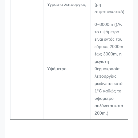
Υγρασία λειτουργίας
(μη
συμπυκνωτικό)
0~3000m ((Αν
το υψόμετρο
είναι εντός του
εύρους 2000m
έως 3000m, η
μέγιστη
Υψόμετρο
θερμοκρασία
λειτουργίας
μειώνεται κατά
1°C καθώς το
υψόμετρο
αυξάνεται κατά
200m.)