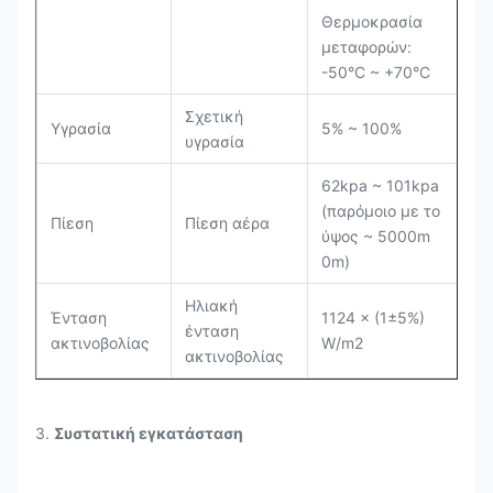
Θερμοκρασία
μεταφορών:
-50°C ~ +70°C
Σχετική
Υγρασία
5% ~ 100%
υγρασία
62kpa ~ 101kpa
(παρόμοιο με το
Πίεση
Πίεση αέρα
ύψος ~ 5000m
0m)
Ηλιακή
Ένταση
1124 × (1±5%)
ένταση
ακτινοβολίας
W/m2
ακτινοβολίας
3.
Συστατική εγκατάσταση