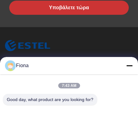
Υποβάλετε τώρα
ESTEL (GUANGDONG) TECHNOLOGY CO., LTD.
Fiona
Η ESTEL ((GUANGDONG) TECHNOLOGY CO., LTD.
Γρήγοροι Σύνδεσμοι
7:43 AM
Σπίτι
Νέο
Good day, what product are you looking for?
Προϊόντα
Βίντεο
Σχετικά Με Εμάς
Επισκεψή Εργοστασίου
Έλεγχος Ποιότητας
Επικοινωνήστε Μαζί Μας
Επικοινωνήστε Μαζί Μας