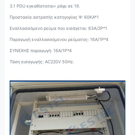
3.1 PDU εγκαθίσταται» ράφι σε 19.
Προστασία αστραπής κατηγορίας Ψ:
60KA*1
Εναλλασσόμενο ρεύμα που εισάγεται: 63A/2P*1
Παραγωγή εναλλασσόμενου ρεύματος: 16A/1P*4
ΣΥΝΕΧΗΣ παραγωγή: 16A/1P*4
Τάση εισαγωγής: AC220V 50Hz.