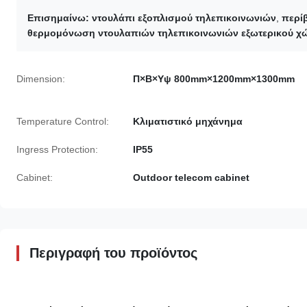
Επισημαίνω:
ντουλάπι εξοπλισμού τηλεπικοινωνιών
,
περί
θερμομόνωση ντουλαπιών τηλεπικοινωνιών εξωτερικού χ
Dimension:
Π×Β×Υψ 800mm×1200mm×1300mm
Temperature Control:
Κλιματιστικό μηχάνημα
Ingress Protection:
IP55
Cabinet:
Outdoor telecom cabinet
Περιγραφή του προϊόντος