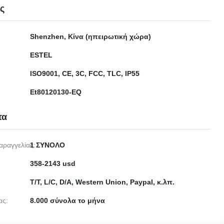
ες
Shenzhen, Κίνα (ηπειρωτική χώρα)
ESTEL
ISO9001, CE, 3C, FCC, TLC, IP55
Et80120130-EQ
τα
αραγγελίας:
1 ΣΥΝΟΛΟ
358-2143 usd
T/T, L/C, D/A, Western Union, Paypal, κ.λπ.
ας:
8.000 σύνολα το μήνα