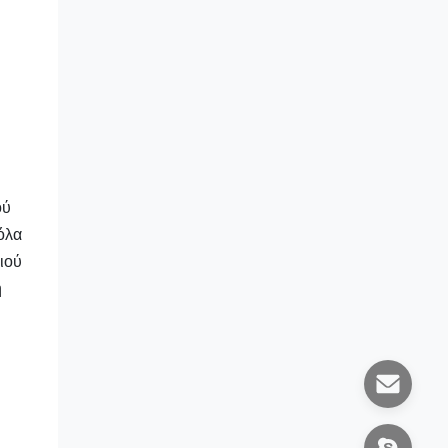
ού
όλα
ιού
η