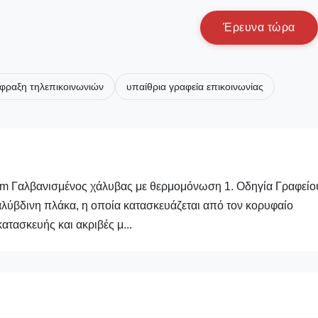
Έ
ρ
ε
υ
ν
α
τ
ώ
ρ
α
ίφραξη τηλεπικοινωνιών
υπαίθρια γραφεία επικοινωνίας
m Γαλβανισμένος χάλυβας με θερμομόνωση 1. Οδηγία Γραφείο
αλύβδινη πλάκα, η οποία κατασκευάζεται από τον κορυφαίο
τασκευής και ακριβές μ...