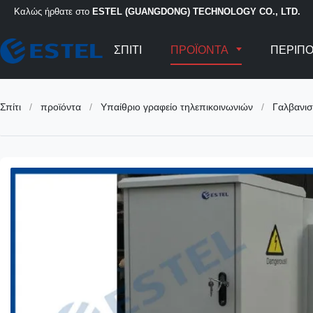
Καλώς ήρθατε στο
ESTEL (GUANGDONG) TECHNOLOGY CO., LTD.
ΣΠΊΤΙ
ΠΡΟΪΌΝΤΑ
ΠΕΡΊΠΟ
Σπίτι
/
προϊόντα
/
Υπαίθριο γραφείο τηλεπικοινωνιών
/
Γαλβανισ