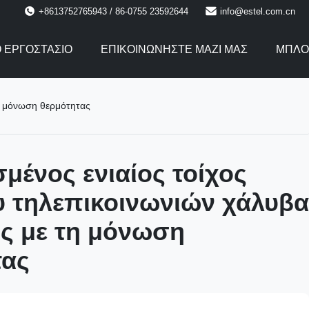
+8613752765943 / 86-0755 23592644
info@estel.com.cn
Ο ΕΡΓΟΣΤΆΣΙΟ
ΕΠΙΚΟΙΝΩΝΉΣΤΕ ΜΑΖΊ ΜΑΣ
ΜΠΛΟ
τη μόνωση θερμότητας
μένος ενιαίος τοίχος
υ τηλεπικοινωνιών χάλυβα
ος με τη μόνωση
τας