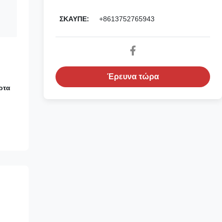
ΣΚΑΥΠΕ:
+8613752765943
Έρευνα τώρα
ρτα