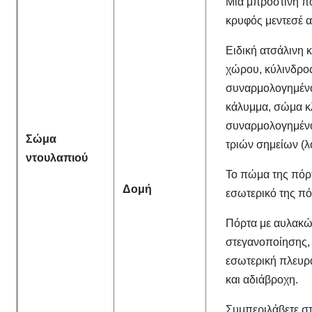
Μία μπροστινή πό
κρυφός μεντεσέ 
Ειδική ατσάλινη 
χώρου, κύλινδρος
συναρμολογημένο
κάλυμμα, σώμα κ
συναρμολογημένο 
Σώμα
τριών σημείων (λ
ντουλαπιού
Το πώμα της πόρτ
Δομή
εσωτερικό της πό
Πόρτα με αυλακώσ
στεγανοποίησης,
εσωτερική πλευρ
και αδιάβροχη.
Συμπεριλάβετε στ