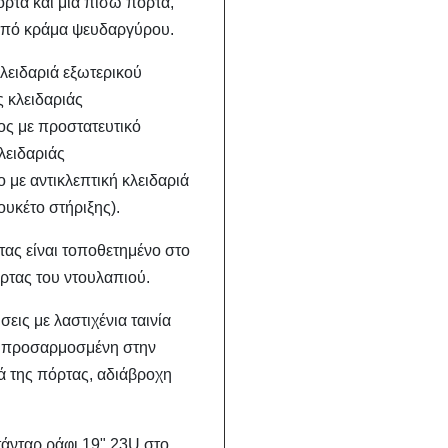
ρτα και μία πίσω πόρτα,
από κράμα ψευδαργύρου.
κλειδαριά εξωτερικού
 κλειδαριάς
ς με προστατευτικό
λειδαριάς
με αντικλεπτική κλειδαριά
ουκέτο στήριξης).
ας είναι τοποθετημένο στο
ρτας του ντουλαπιού.
εις με λαστιχένια ταινία
 προσαρμοσμένη στην
ά της πόρτας, αδιάβροχη
άνταρ ράφι 19" 23U στο