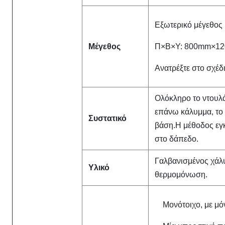
Εξωτερικό μέγεθος
Μέγεθος
Π×Β×Υ: 800mm×1
Ανατρέξτε στο σχέδι
Ολόκληρο το ντουλά
επάνω κάλυμμα, το 
Συστατικό
βάση.Η μέθοδος εγ
στο δάπεδο.
Γαλβανισμένος χάλυ
Υλικό
θερμομόνωση.
Μονότοιχο, με μ