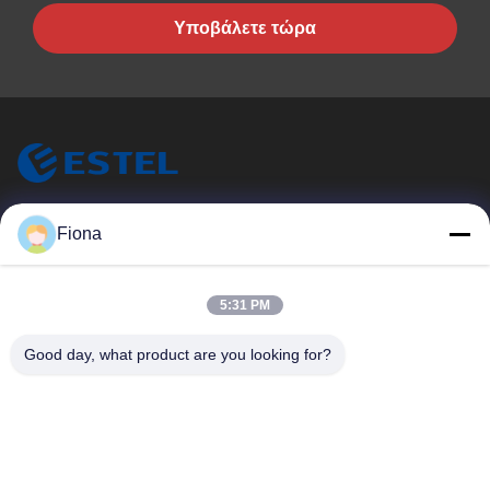
Υποβάλετε τώρα
ESTEL (GUANGDONG) TECHNOLOGY CO., LTD.
Fiona
Η ESTEL ((GUANGDONG) TECHNOLOGY CO., LTD.
Γρήγοροι Σύνδεσμοι
5:31 PM
Σπίτι
Νέο
Good day, what product are you looking for?
Προϊόντα
Βίντεο
Σχετικά Με Εμάς
Επισκεψή Εργοστασίου
Έλεγχος Ποιότητας
Επικοινωνήστε Μαζί Μας
Επικοινωνήστε Μαζί Μας