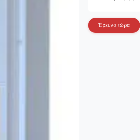
Έ
ρ
ε
υ
ν
α
τ
ώ
ρ
α