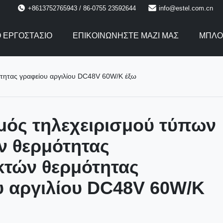
+8613752765943 / 86-0755 23592644
info@estel.com.cn
Ο ΕΡΓΟΣΤΆΣΙΟ
ΕΠΙΚΟΙΝΩΝΉΣΤΕ ΜΑΖΊ ΜΑΣ
ΜΠΛΟ
τητας γραφείου αργιλίου DC48V 60W/K έξω
μός τηλεχειρισμού τύπων
 θερμότητας
κτών θερμότητας
υ αργιλίου DC48V 60W/K