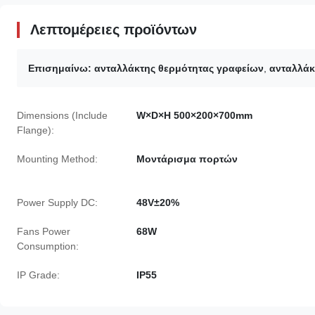
Λεπτομέρειες προϊόντων
Επισημαίνω:
ανταλλάκτης θερμότητας γραφείων
,
ανταλλάκ
Dimensions (Include
W×D×H 500×200×700mm
Flange):
Mounting Method:
Μοντάρισμα πορτών
Power Supply DC:
48V±20%
Fans Power
68W
Consumption:
IP Grade:
IP55