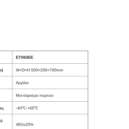
ET060EE
α)
W×D×H 500×200×700mm
Αργίλιο
Μοντάρισμα πορτών
ας
-40℃-+65℃
ού
48V±20%