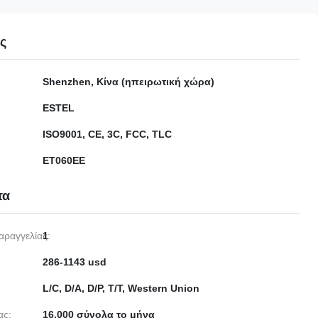
ες
Shenzhen, Κίνα (ηπειρωτική χώρα)
ESTEL
ISO9001, CE, 3C, FCC, TLC
ET060EE
τα
αραγγελίας:
1
286-1143 usd
L/C, D/A, D/P, T/T, Western Union
ας:
16.000 σύνολα το μήνα