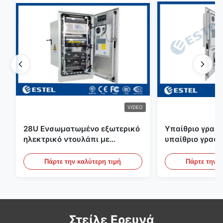
VIDEO
28U Ενσωματωμένο εξωτερικό
Υπαίθριο γραφε
ηλεκτρικό ντουλάπι με
υπαίθριο γραφε
σύστημα διορθωτή UPS
τηλεπικοινωνιώ
Συσκευή αποθήκευσης
αισθητήρα νερ
Πάρτε την καλύτερη τιμή
Πάρτε την κ
ενέργειας μπαταρίας
πορτών
Στείλε Ερευνά