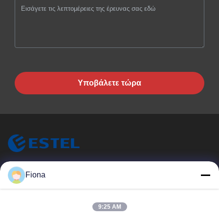
Υποβάλετε τώρα
ESTEL (GUANGDONG) TECHNOLOGY CO., LTD.
Fiona
Η ESTEL ((GUANGDONG) TECHNOLOGY CO., LTD.
Γρήγοροι Σύνδεσμοι
9:25 AM
Σπίτι
Νέο